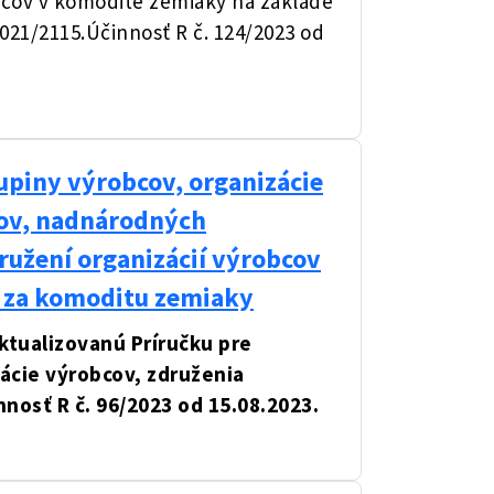
obcov v komodite zemiaky na základe
21/2115.Účinnosť R č. 124/2023 od
upiny výrobcov, organizácie
cov, nadnárodných
ružení organizácií výrobcov
v za komoditu zemiaky
tualizovanú Príručku pre
ácie výrobcov, združenia
nnosť R č. 96/2023 od 15.08.2023.