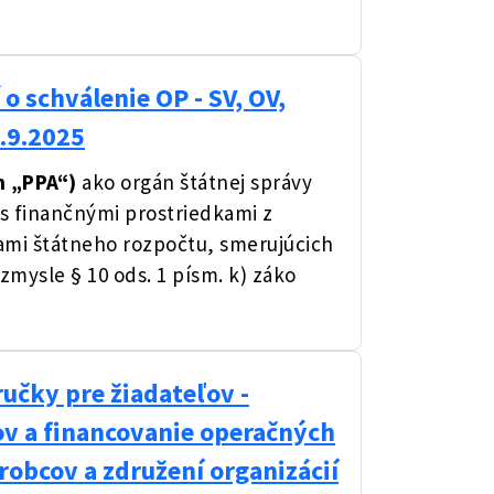
o schválenie OP - SV, OV,
.9.2025
n „PPA“)
ako orgán štátnej správy
 s finančnými prostriedkami z
ami štátneho rozpočtu, smerujúcich
zmysle § 10 ods. 1 písm. k) záko
učky pre žiadateľov -
v a financovanie operačných
robcov a združení organizácií