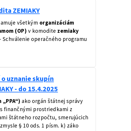
dita ZEMIAKY
namuje všetkým
organizáciám
amom (OP)
v komodite
zemiaky
 Schválenie operačného programu
 o uznanie skupín
AKY - do 15.4.2025
n „PPA“)
ako orgán štátnej správy
 s finančnými prostriedkami z
ami štátneho rozpočtu, smerujúcich
zmysle § 10 ods. 1 písm. k) záko