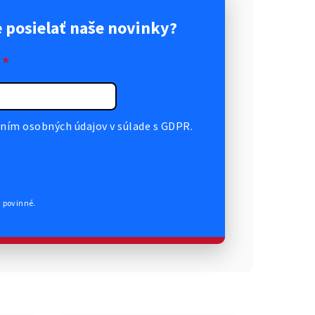
posielať naše novinky?
*
ním osobných údajov v súlade s GDPR.
ú povinné.