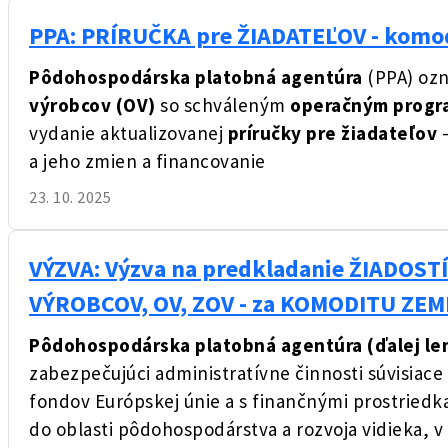
PPA: PRÍRUČKA pre ŽIADATEĽOV - komo
Pôdohospodárska platobná agentúra
(PPA) oz
výrobcov (OV)
so schváleným
operačným progr
vydanie aktualizovanej
príručky pre žiadateľov
–
a jeho zmien a financovanie
23. 10. 2025
VÝZVA: Výzva na predkladanie ŽIADOSTÍ
VÝROBCOV, OV, ZOV - za KOMODITU ZEMI
Pôdohospodárska platobná agentúra (ďalej le
zabezpečujúci administratívne činnosti súvisiace
fondov Európskej únie a s finančnými prostriedk
do oblasti pôdohospodárstva a rozvoja vidieka, v 