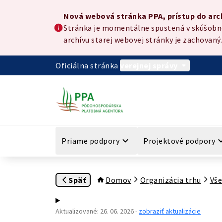
Preskočiť na hlavný obsah
Nová webová stránka PPA, prístup do archívu
Nová webová stránka PPA, prístup do arc
Stránka je momentálne spustená v skúšobnej
archívu starej webovej stránky je zachovaný.
Oficiálna stránka
verejnej správy
Priame podpory
Projektové podpory
Späť
Domov
Organizácia trhu
Vše
Aktualizované
:
26. 06. 2026
-
zobraziť aktualizácie