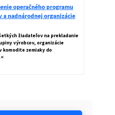
álenie operačného programu
v a nadnárodnej organizácie
etkých žiadateľov na prekladanie
upiny výrobcov, organizácie
 v komodite zemiaky do
.
<