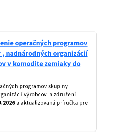
álenie operačných programov
 , nadnárodných organizácií
cov v komodite zemiaky do
eračných programov skupiny
ganizácií výrobcov a združení
9.2026
a aktualizovaná príručka pre