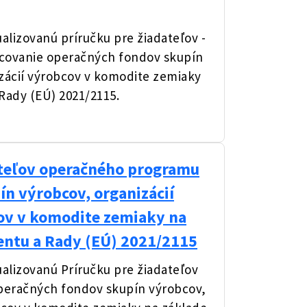
lizovanú príručku pre žiadateľov -
covanie operačných fondov skupín
izácií výrobcov v komodite zemiaky
Rady (EÚ) 2021/2115.
ateľov operačného programu
ín výrobcov, organizácií
cov v komodite zemiaky na
entu a Rady (EÚ) 2021/2115
lizovanú Príručku pre žiadateľov
peračných fondov skupín výrobcov,