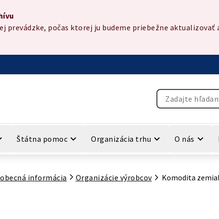
hívu
 prevádzke, počas ktorej ju budeme priebežne aktualizovať a
Vyhľadávanie
Štátna pomoc
Organizácia trhu
O nás
obecná informácia
Organizácie výrobcov
Komodita zemia