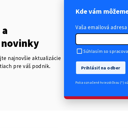
Kde vám môžeme 
Vaša emailová adresa
 a
 novinky
Súhlasím so spracova
jte najnovšie aktualizácie
tiach pre váš podnik.
Prihlásiť na odber
Polia označené hviezdičkou (*) s