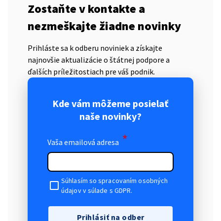
Zostaňte v kontakte a
nezmeškajte žiadne novinky
Prihláste sa k odberu noviniek a získajte
najnovšie aktualizácie o štátnej podpore a
ďalších príležitostiach pre váš podnik.
Kde vám môžeme posielať
naše novinky?
*
Vaša emailová adresa
Súhlasím so spracovaním osobných
údajov v súlade s GDPR.
Prihlásiť na odber