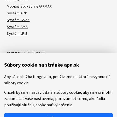
Mobilná aplikácia eFARMÁR
Systém APP
Systém GSAA
Systém AMS
Systém LPIS
eEVIDENCIA POZEMKOV
Online katalóg
Súbory cookie na stránke apa.sk
Systém LORI
Systém ATIS
Aby táto služba fungovala, používame niektoré nevyhnutné
Systém ITMS
súbory cookie.
Chceli by sme nastaviť ďalšie súbory cookie, aby sme si mohli
zapamätať vaše nastavenia, porozumieť tomu, ako ľudia
Etický kódex
Mapa stránok
RSS
Youtube
Facebook
používajú službu, a vykonať vylepšenia.
Predchádzajúca verzia stránky
Prevádzkovateľom služby je
Pôdohospodárska platobná