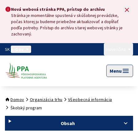
Preskočiť na hlavný obsah
Nová webová stránka PPA, prístup do archívu
Nová webová stránka PPA, prístup do archívu
Stránka je momentálne spustená v skúšobnej prevádzke,
počas ktorej ju budeme priebežne aktualizovať a dopĺňať
podľa potreby. Prístup do archívu starej webovej stránky je
zachovaný.
SK
e-Gov
slovenčina
Menu
Domov
Organizácia trhu
Všeobecná informácia
Školský program
Obsah