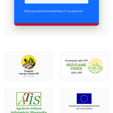
Polia označené hviezdičkou (*) sú povinné.