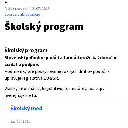
Aktualizované
:
15. 07. 2025
zobraziť aktualizácie
Školský program
Školský program
Slovenskí poľnohospodári a farmári môžu každoročne
žiadať o podporu
.
Podmienky pre poskytovanie rôznych druhov podpôr -
upravuje legislatíva EÚ a SR.
Všetky informácie, legislatívu, formuláre a postupy
uverejňujeme tu:
Školský med
22. 08. 2025