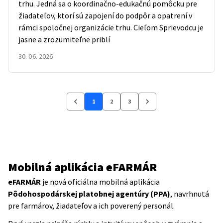
trhu. Jedná sa o koordinačno-edukačnú pomôcku pre
žiadateľov, ktorí sú zapojení do podpôr a opatrení v
rámci spoločnej organizácie trhu. Cieľom Sprievodcu je
jasne a zrozumiteľne priblí
30. 06. 2026
1
2
3
Mobilná aplikácia eFARMÁR
eFARMÁR
je nová oficiálna mobilná aplikácia
Pôdohospodárskej platobnej agentúry (PPA)
, navrhnutá
pre farmárov, žiadateľov a ich poverený personál.