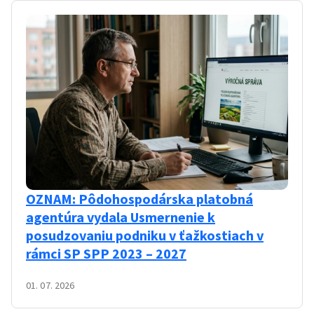
OZNAM: Pôdohospodárska platobná
agentúra vydala Usmernenie k
posudzovaniu podniku v ťažkostiach v
rámci SP SPP 2023 – 2027
01. 07. 2026