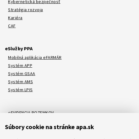
Kybernetická bezpečnosť
Stratégia rozvoja
Kariéra
CAF
eSlužby PPA
Mobilná aplikácia eFARMÁR
Systém APP
Systém GSAA
Systém AMS
Systém LPIS
eEVIDENCIA POZEMKOV
Online katalóg
Súbory cookie na stránke apa.sk
Systém LORI
Systém ATIS