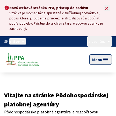
Preskočiť na hlavný obsah
Nová webová stránka PPA, prístup do archívu
Nová webová stránka PPA, prístup do archívu
Stránka je momentálne spustená v skúšobnej prevádzke,
počas ktorej ju budeme priebežne aktualizovať a dopĺňať
podľa potreby. Prístup do archívu starej webovej stránky je
zachovaný.
SK
e-Gov
slovenčina
Menu
Vitajte na stránke Pôdohospodárskej
platobnej agentúry
Pôdohospodárska platobná agentúra je rozpočtovou