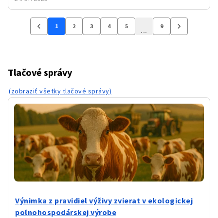
poľnohospodárskych podnikoch“
, že dňa 24.07.2026
boli zverejnené
FAQ – Často kladené otázky
.Súbor je
1
2
3
4
5
9
...
zverejnený
Tlačové správy
(zobraziť všetky tlačové správy)
Výnimka z pravidiel výživy zvierat v ekologickej
poľnohospodárskej výrobe