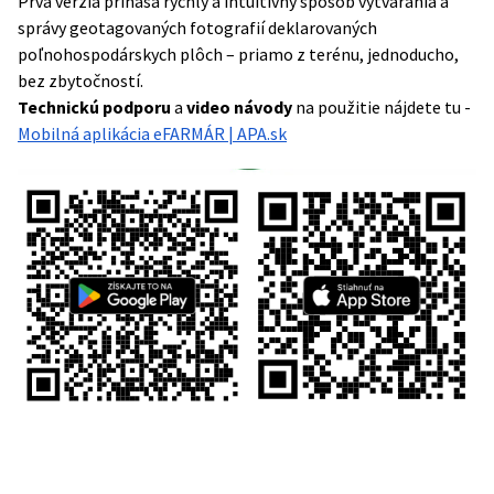
Prvá verzia prináša rýchly a intuitívny spôsob vytvárania a
správy geotagovaných fotografií deklarovaných
poľnohospodárskych plôch – priamo z terénu, jednoducho,
bez zbytočností.
Technickú podporu
a
video návody
na použitie nájdete tu -
Mobilná aplikácia eFARMÁR | APA.sk