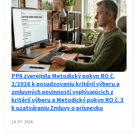
PPA zverejnila Metodický pokyn RO č.
2/2026 k posudzovaniu kritérií výberu a
zmluvných povinností vyplývajúcich z
kritérií výberu a Metodický pokyn RO č. 3
k uzatváraniu Zmluvy o príspevku
24. 07. 2026