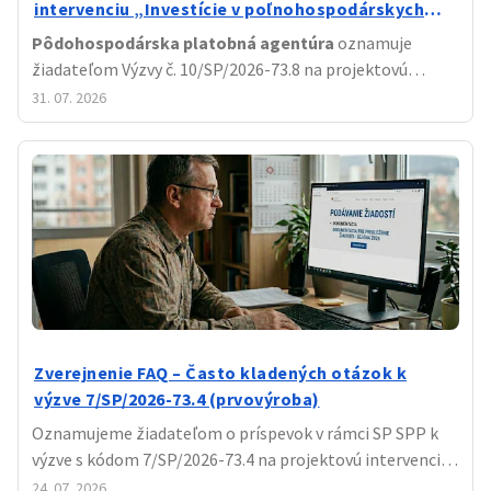
intervenciu „Investície v poľnohospodárskych
podnikoch na zníženie emisií skleníkových plynov
Pôdohospodárska platobná agentúra
oznamuje
a amoniaku
žiadateľom Výzvy č. 10/SP/2026-73.8 na projektovú
intervenciu na rozvoj vidieka 73.08 „Investície v
31. 07. 2026
poľnohospodárskych podnikoch na zníženie emisií
skleníkových plynov a amoniaku“, že zverejnila
Aktualizáciu č. 1
k výzve.
Zverejnenie FAQ – Často kladených otázok k
výzve 7/SP/2026-73.4 (prvovýroba)
Oznamujeme žiadateľom o príspevok v rámci SP SPP k
výzve s kódom 7/SP/2026-73.4 na projektovú intervenciu
na rozvoj vidieka
73.4 „Produktívne investície v
24. 07. 2026