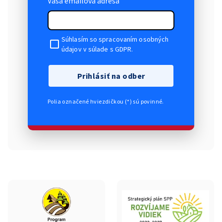
Vaša emailová adresa
Súhlasím so spracovaním osobných
údajov v súlade s GDPR.
Prihlásiť na odber
Polia označené hviezdičkou (*) sú povinné.