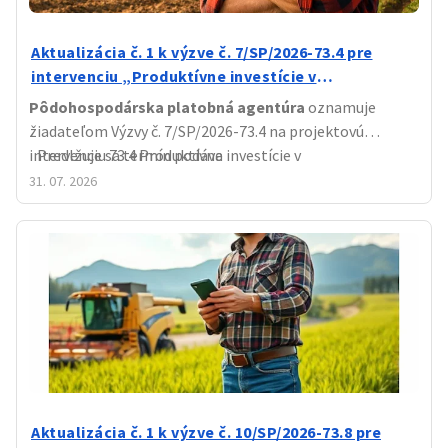
Aktualizácia č. 1 k výzve č. 7/SP/2026-73.4 pre
intervenciu „Produktívne investície v
poľnohospodárskych podnikoch
Pôdohospodárska platobná agentúra
oznamuje
žiadateľom Výzvy č. 7/SP/2026-73.4 na projektovú
intervenciu 73.4 Produktívne investície v
Predlžuje sa termín podáva
poľnohospodárskych podnikoch, že zverejnila
31. 07. 2026
Aktualizáciu č. 1
k výzve.Predmetom zmeny je:
Aktualizácia č. 1 k výzve č. 10/SP/2026-73.8 pre