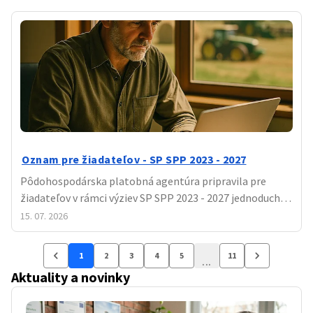
programovom období rozdeľovať 167 miliónov eur na
rozvoj slovenského vidieka. Do výzvy sa prihlásilo 95
mies
Oznam pre žiadateľov - SP SPP 2023 - 2027
Pôdohospodárska platobná agentúra pripravila pre
žiadateľov v rámci výziev SP SPP 2023 - 2027 jednoduché
grafické pomôcky k postupom obstarávania. Tieto
15. 07. 2026
vychádzajú z MURO č. 2.
1
2
3
4
5
11
...
Aktuality a novinky