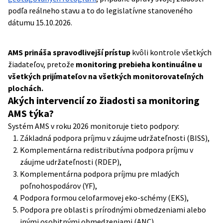
podľa reálneho stavu a to do legislatívne stanoveného
dátumu 15.10.2026.
AMS prináša spravodlivejší prístup
kvôli kontrole všetkých
žiadateľov, pretože
monitoring prebieha kontinuálne u
všetkých prijímateľov na všetkých monitorovateľných
plochách.
Akých intervencií zo žiadosti sa monitoring
AMS týka?
Systém AMS v roku 2026 monitoruje tieto podpory:
Základná podpora príjmu v záujme udržateľnosti (BISS),
Komplementárna redistributívna podpora príjmu v
záujme udržateľnosti (RDEP),
Komplementárna podpora príjmu pre mladých
poľnohospodárov (YF),
Podpora formou celofarmovej eko-schémy (EKS),
Podpora pre oblasti s prírodnými obmedzeniami alebo
inými osobitnými obmedzeniami (ANC),