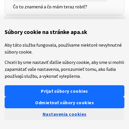
Čo to znamená a čo mám teraz robiť?
Mám ORANŽOVÚ plochu a systém mi
Súbory cookie na stránke apa.sk
vyhodil hlášku “ Na ploche bolo
zistených viac typov biotopov alebo
Aby táto služba fungovala, používame niektoré nevyhnutné
nebol zistený žiadny typ biotopu.”
súbory cookie.
Čo to znamená a čo mám teraz robiť?
Chceli by sme nastaviť ďalšie súbory cookie, aby sme si mohli
zapamätať vaše nastavenia, porozumieť tomu, ako ľudia
Mám ORANŽOVÚ plochu a systém mi
používajú službu, a vykonať vylepšenia.
vyhodil hlášku “Na ploche bol
identifikovaný výkon
Prijať súbory cookies
agrotechnickej operácie v
Odmietnuť súbory cookies
nepovolenom termíne. Pre
Nastavenia cookies
priznanie plochy je možné upraviť
žiadosť.”