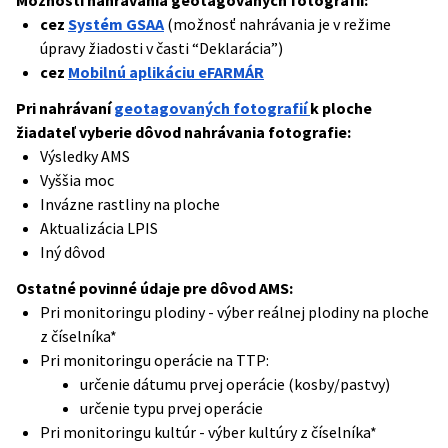
Možnosti nahrávania geotagovaných fotografií:
cez
Systém GSAA
(možnosť nahrávania je v režime
úpravy žiadosti v časti “Deklarácia”)
cez
Mobilnú aplikáciu eFARMÁR
Pri nahrávaní
geotagovaných fotografií
k ploche
žiadateľ vyberie dôvod nahrávania fotografie:
Výsledky AMS
Vyššia moc
Invázne rastliny na ploche
Aktualizácia LPIS
Iný dôvod
Ostatné povinné údaje pre dôvod AMS:
Pri monitoringu plodiny - výber reálnej plodiny na ploche
z číselníka*
Pri monitoringu operácie na TTP:
určenie dátumu prvej operácie (kosby/pastvy)
určenie typu prvej operácie
Pri monitoringu kultúr - výber kultúry z číselníka*