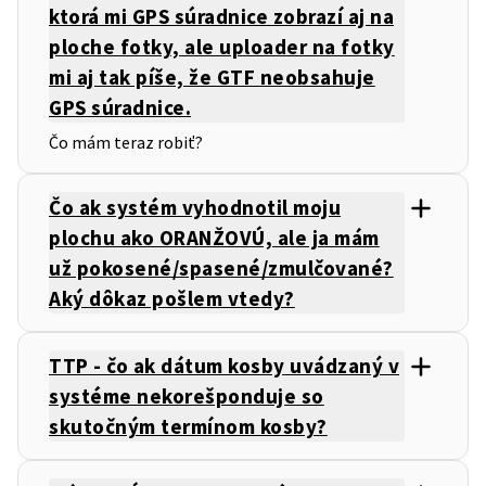
ktorá mi GPS súradnice zobrazí aj na
ploche fotky, ale uploader na fotky
mi aj tak píše, že GTF neobsahuje
GPS súradnice.
Čo mám teraz robiť?
Čo ak systém vyhodnotil moju
plochu ako ORANŽOVÚ, ale ja mám
už pokosené/spasené/zmulčované?
Aký dôkaz pošlem vtedy?
TTP - čo ak dátum kosby uvádzaný v
systéme nekorešponduje so
skutočným termínom kosby?