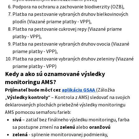
Podpora na ochranu a zachovanie biodiverzity (OZB),
Platba na pestovanie vybraných druhov bielkovinových
plodín (Viazané priame platby - VPP),
Platba na pestovanie cukrovej repy (Viazané priame
platby - VPP),
Platba na pestovanie vybraných druhov ovocia (Viazané
priame platby - VPP),
Platba na pestovanie vybraných druhov zeleniny (Viazané
priame platby - VPP)
Kedy a ako sú oznamované výsledky
monitoringu AMS?
Prijímateľ bude môcť cez
aplikáciu GSAA
(Záložka
„
Výsledky kontroly
“ – Kontrola z AMS) sledovať na svojich
deklarovaných plochách priebežné výsledky monitoringu
AMS pomocou semaforu farieb:
sivá
– zatiaľ bez finálneho výsledku monitoringu, farba
sa postupne zmení na
zelenú
alebo
oranžovú
zelená
- splnenie monitorovanej podmienky,