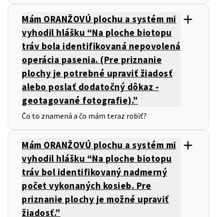
Mám ORANŽOVÚ plochu a systém mi
vyhodil hlášku “Na ploche biotopu
tráv bola identifikovaná nepovolená
operácia pasenia. (Pre priznanie
plochy je potrebné upraviť žiadosť
alebo poslať dodatočný dôkaz -
geotagované fotografie).”
Čo to znamená a čo mám teraz robiť?
Mám ORANŽOVÚ plochu a systém mi
vyhodil hlášku “Na ploche biotopu
tráv bol identifikovaný nadmerný
počet vykonaných kosieb. Pre
priznanie plochy je možné upraviť
žiadosť.”