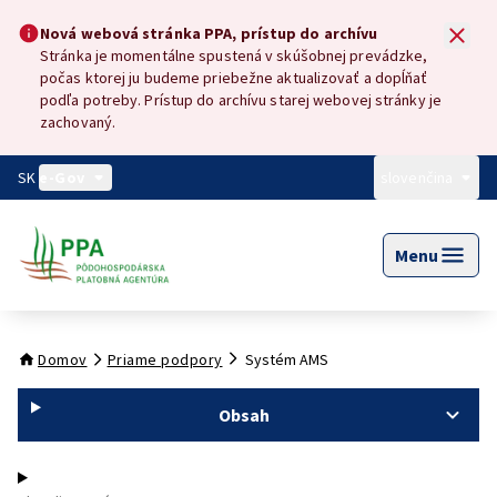
Preskočiť na hlavný obsah
Nová webová stránka PPA, prístup do archívu
Nová webová stránka PPA, prístup do archívu
Stránka je momentálne spustená v skúšobnej prevádzke,
počas ktorej ju budeme priebežne aktualizovať a dopĺňať
podľa potreby. Prístup do archívu starej webovej stránky je
zachovaný.
SK
e-Gov
slovenčina
Menu
Domov
Priame podpory
Systém AMS
Obsah