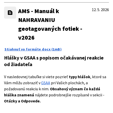
AMS - Manuál k
12. 5. 2026
NAHRAVANIU
geotagovaných fotiek -
v2026
Stiahnuť vo formáte docx (1mB)
Hlášky v GSAA s popisom očakávanej reakcie
od žiadateľa
V nasledovnej tabuľke si viete pozrieť
typy hlášok
, ktoré sa
Vám môžu zobraziť v
GSAA
pri Vašich plochách, a
požadovanú reakciu k nim.
Obsahový význam čo každá
hláška znamená
nájdete podrobnejšie rozpísané v sekcii -
Otázky a Odpovede.