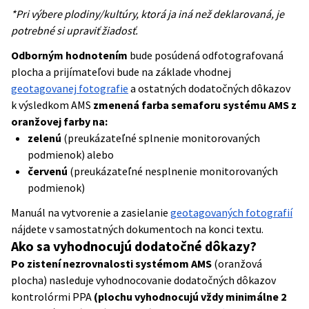
*Pri výbere plodiny/kultúry, ktorá ja iná než deklarovaná, je
potrebné si upraviť žiadosť.
Odborným hodnotením
bude posúdená odfotografovaná
plocha a prijímateľovi bude na základe vhodnej
geotagovanej fotografie
a ostatných dodatočných dôkazov
k výsledkom AMS
zmenená farba semaforu systému AMS z
oranžovej farby na:
zelenú
(preukázateľné splnenie monitorovaných
podmienok) alebo
červenú
(preukázateľné nesplnenie monitorovaných
podmienok)
Manuál na vytvorenie a zasielanie
geotagovaných fotografií
nájdete v samostatných dokumentoch na konci textu.
Ako sa vyhodnocujú dodatočné dôkazy?
Po zistení nezrovnalosti systémom AMS
(oranžová
plocha) nasleduje vyhodnocovanie dodatočných dôkazov
kontrolórmi PPA
(plochu vyhodnocujú vždy minimálne 2