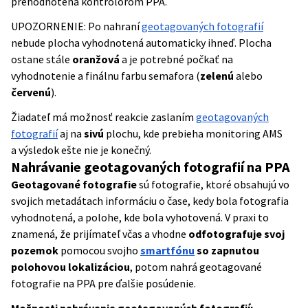
prehodnotená kontrolórom PPA.
UPOZORNENIE: Po nahraní
geotagovaných fotografií
nebude plocha vyhodnotená automaticky ihneď. Plocha
ostane stále
oranžová
a je potrebné počkať na
vyhodnotenie a finálnu farbu semafora (
zelenú
alebo
červenú
).
Žiadateľ má možnosť reakcie zaslaním
geotagovaných
fotografií
aj na
sivú
plochu, kde prebieha monitoring AMS
a výsledok ešte nie je konečný.
Nahrávanie geotagovaných fotografií na PPA
Geotagované fotografie
sú fotografie, ktoré obsahujú vo
svojich metadátach informáciu o čase, kedy bola fotografia
vyhodnotená, a polohe, kde bola vyhotovená. V praxi to
znamená, že prijímateľ včas a vhodne
odfotografuje svoj
pozemok
pomocou svojho
smartfónu
so zapnutou
polohovou lokalizáciou
, potom nahrá geotagované
fotografie na PPA pre ďalšie posúdenie.