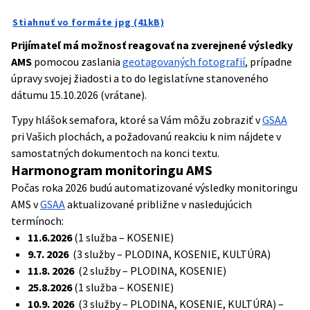
Stiahnuť vo formáte jpg (41kB)
Prijímateľ má možnosť reagovať na zverejnené výsledky
AMS
pomocou zaslania
geotagovaných fotografií
, prípadne
úpravy svojej žiadosti a to do legislatívne stanoveného
dátumu 15.10.2026 (vrátane).
Typy hlášok semafora, ktoré sa Vám môžu zobraziť v
GSAA
pri Vašich plochách, a požadovanú reakciu k nim nájdete
v
samostatných dokumentoch na konci textu.
Harmonogram monitoringu AMS
Počas roka 2026 budú automatizované výsledky monitoringu
AMS v
GSAA
aktualizované približne v nasledujúcich
termínoch:
11.6.2026
(1 služba – KOSENIE)
9.7. 2026
(3 služby – PLODINA, KOSENIE, KULTÚRA)
11.8. 2026
(2 služby – PLODINA, KOSENIE)
25.8.2026
(1 služba – KOSENIE)
10.9. 2026
(3 služby – PLODINA, KOSENIE, KULTÚRA) –