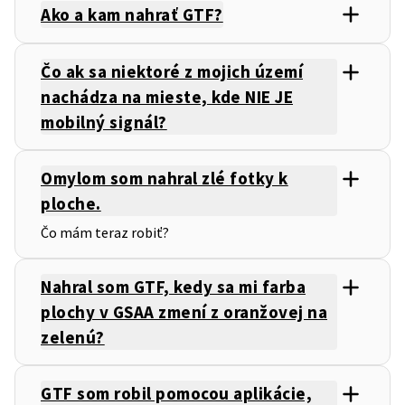
Ako a kam nahrať GTF?
Čo ak sa niektoré z mojich území
nachádza na mieste, kde NIE JE
mobilný signál?
Omylom som nahral zlé fotky k
ploche.
Čo mám teraz robiť?
Nahral som GTF, kedy sa mi farba
plochy v GSAA zmení z oranžovej na
zelenú?
GTF som robil pomocou aplikácie,