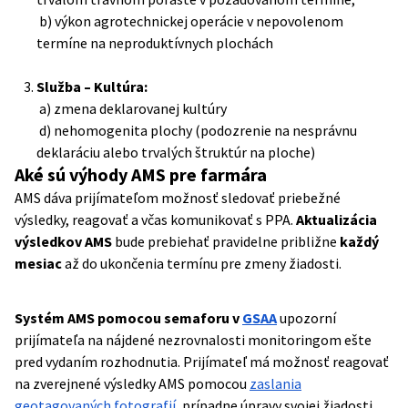
b) výkon agrotechnickej operácie v nepovolenom
termíne na neproduktívnych plochách
Služba – Kultúra:
a) zmena deklarovanej kultúry
d) nehomogenita plochy (podozrenie na nesprávnu
deklaráciu alebo trvalých štruktúr na ploche)
Aké sú výhody AMS pre farmára
AMS dáva prijímateľom možnosť sledovať priebežné
výsledky, reagovať a včas komunikovať s PPA.
Aktualizácia
výsledkov AMS
bude prebiehať pravidelne približne
každý
mesiac
až do ukončenia termínu pre zmeny žiadosti.
Systém AMS pomocou semaforu v
GSAA
upozorní
prijímateľa na nájdené nezrovnalosti monitoringom ešte
pred vydaním rozhodnutia. Prijímateľ má možnosť reagovať
na zverejnené výsledky AMS pomocou
zaslania
geotagovaných fotografií
, prípadne úpravy svojej žiadosti