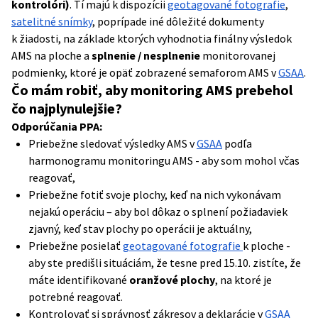
kontrolóri)
. Tí majú k dispozícii
geotagované fotografie
,
satelitné snímky
, poprípade iné dôležité dokumenty
k žiadosti, na základe ktorých vyhodnotia finálny výsledok
AMS na ploche a
splnenie / nesplnenie
monitorovanej
podmienky, ktoré je opäť zobrazené semaforom AMS v
GSAA
.
Čo mám robiť, aby monitoring AMS prebehol
čo najplynulejšie?
Odporúčania PPA:
Priebežne sledovať výsledky AMS v
GSAA
podľa
harmonogramu monitoringu AMS - aby som mohol včas
reagovať,
Priebežne fotiť svoje plochy, keď na nich vykonávam
nejakú operáciu – aby bol dôkaz o splnení požiadaviek
zjavný, keď stav plochy po operácii je aktuálny,
Priebežne posielať
geotagované fotografie
k ploche -
aby ste predišli situáciám, že tesne pred 15.10. zistíte, že
máte identifikované
oranžové plochy
, na ktoré je
potrebné reagovať.
Kontrolovať si správnosť zákresov a deklarácie v
GSAA