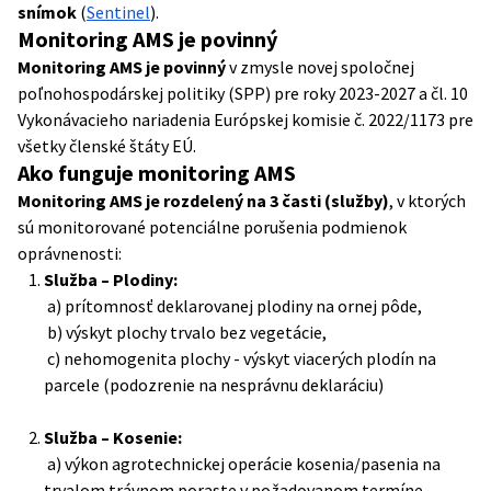
snímok
(
Sentinel
).
Monitoring AMS je povinný
Monitoring AMS je povinný
v zmysle novej spoločnej
poľnohospodárskej politiky (SPP) pre roky 2023-2027 a čl. 10
Vykonávacieho nariadenia Európskej komisie č. 2022/1173 pre
všetky členské štáty EÚ.
Ako funguje monitoring AMS
Monitoring AMS je rozdelený na 3 časti (služby)
, v ktorých
sú monitorované potenciálne porušenia podmienok
oprávnenosti:
Služba – Plodiny:
a) prítomnosť deklarovanej plodiny na ornej pôde,
b) výskyt plochy trvalo bez vegetácie,
c) nehomogenita plochy - výskyt viacerých plodín na
parcele (podozrenie na nesprávnu deklaráciu)
Služba – Kosenie:
a) výkon agrotechnickej operácie kosenia/pasenia na
trvalom trávnom poraste v požadovanom termíne,