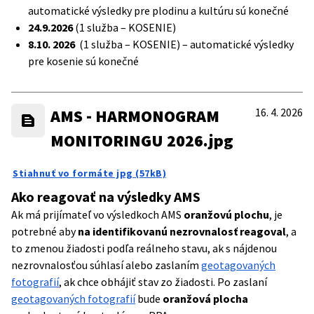
automatické výsledky pre plodinu a kultúru sú konečné
24.9.2026
(1 služba – KOSENIE)
8.10. 2026
(1 služba – KOSENIE) – automatické výsledky
pre kosenie sú konečné
AMS - HARMONOGRAM
16. 4. 2026
MONITORINGU 2026.jpg
Stiahnuť vo formáte jpg (57kB)
Ako reagovať na výsledky AMS
Ak má prijímateľ vo výsledkoch AMS
oranžovú plochu
, je
potrebné aby
na identifikovanú nezrovnalosť reagoval
, a
to zmenou žiadosti podľa reálneho stavu, ak s nájdenou
nezrovnalosťou súhlasí alebo zaslaním
geotagovaných
fotografií
, ak chce obhájiť stav zo žiadosti. Po zaslaní
geotagovaných fotografií
bude
oranžová plocha