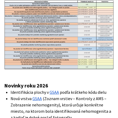
Novinky roku 2026
Identifikácia plochy v
GSAA
podľa krátkeho kódu dielu
Nová vrstva
GSAA
(Zoznam vrstiev – Kontroly z AMS –
Zobrazenie nehomogenity), ktorá určuje konkrétne
miesto, na ktorom bola identifikovaná nehomogenita a
z kadiaľ je dobré poslať fotografiu