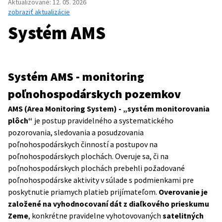
Aktualizované
:
12. 05. 2026
zobraziť aktualizácie
Systém AMS
Systém AMS - monitoring
poľnohospodárskych pozemkov
AMS (Area Monitoring System) - „systém monitorovania
plôch“
je postup pravidelného a systematického
pozorovania, sledovania a posudzovania
poľnohospodárskych činností a postupov na
poľnohospodárskych plochách. Overuje sa, či na
poľnohospodárskych plochách prebehli požadované
poľnohospodárske aktivity v súlade s podmienkami pre
poskytnutie priamych platieb prijímateľom.
Overovanie je
založené na vyhodnocovaní dát z diaľkového prieskumu
Zeme
, konkrétne pravidelne vyhotovovaných
satelitných