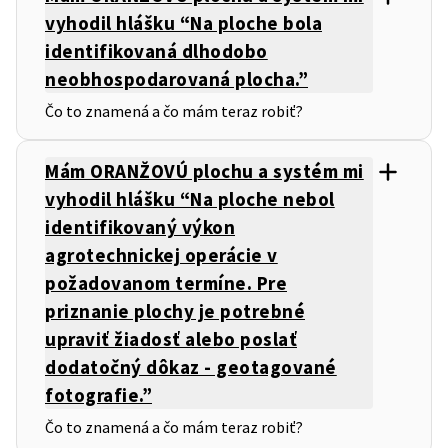
vyhodil hlášku “Na ploche bola
identifikovaná dlhodobo
neobhospodarovaná plocha.”
Čo to znamená a čo mám teraz robiť?
Mám ORANŽOVÚ plochu a systém mi
vyhodil hlášku “Na ploche nebol
identifikovaný výkon
agrotechnickej operácie v
požadovanom termíne. Pre
priznanie plochy je potrebné
upraviť žiadosť alebo poslať
dodatočný dôkaz - geotagované
fotografie.”
Čo to znamená a čo mám teraz robiť?