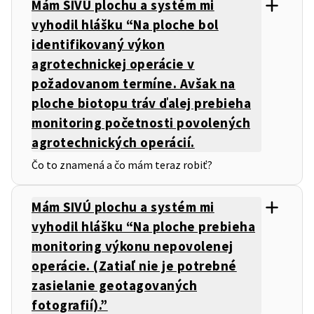
Mám SIVÚ plochu a systém mi
vyhodil hlášku “Na ploche bol
identifikovaný výkon
agrotechnickej operácie v
požadovanom termíne. Avšak na
ploche biotopu tráv ďalej prebieha
monitoring početnosti povolených
agrotechnických operácií.
Čo to znamená a čo mám teraz robiť?
Mám SIVÚ plochu a systém mi
vyhodil hlášku “Na ploche prebieha
monitoring výkonu nepovolenej
operácie. (Zatiaľ nie je potrebné
zasielanie geotagovaných
fotografií).”