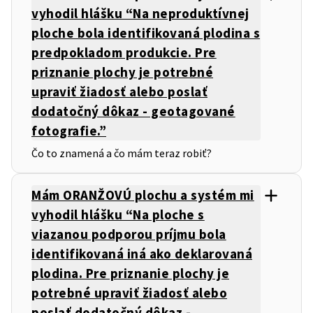
vyhodil hlášku “Na neproduktívnej
ploche bola identifikovaná plodina s
predpokladom produkcie. Pre
priznanie plochy je potrebné
upraviť žiadosť alebo poslať
dodatočný dôkaz - geotagované
fotografie.”
Čo to znamená a čo mám teraz robiť?
Mám ORANŽOVÚ plochu a systém mi
vyhodil hlášku “Na ploche s
viazanou podporou príjmu bola
identifikovaná iná ako deklarovaná
plodina. Pre priznanie plochy je
potrebné upraviť žiadosť alebo
poslať dodatočný dôkaz -