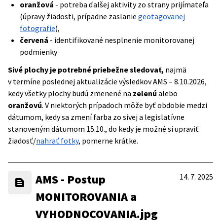
oranžová
- potreba ďalšej aktivity zo strany prijímateľa
(úpravy žiadosti, prípadne zaslanie
geotagovanej
fotografie
),
červená
- identifikované nesplnenie monitorovanej
podmienky
Sivé plochy je potrebné priebežne sledovať,
najmä
v termíne poslednej aktualizácie výsledkov AMS – 8.10.2026,
kedy všetky plochy budú zmenené na
zelenú
alebo
oranžovú
. V niektorých prípadoch môže byť obdobie medzi
dátumom, kedy sa zmení farba zo sivej a legislatívne
stanoveným dátumom 15.10., do kedy je možné si upraviť
žiadosť/
nahrať fotky
, pomerne krátke.
AMS - Postup
14. 7. 2025
MONITOROVANIA a
VYHODNOCOVANIA.jpg