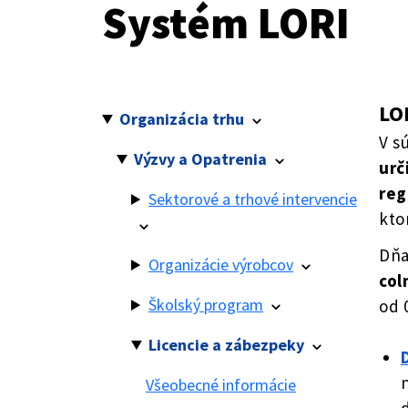
Systém LORI
LOR
Organizácia trhu
V s
Výzvy a Opatrenia
urč
reg
Sektorové a trhové intervencie
kto
Dňa
Organizácie výrobcov
col
Školský program
od 
Licencie a zábezpeky
Všeobecné informácie