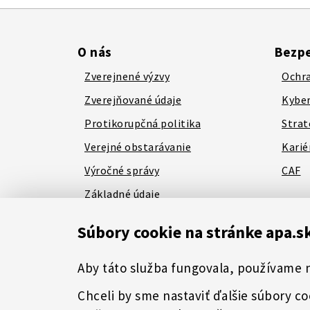
O nás
Bezpe
Zverejnené výzvy
Ochra
Zverejňované údaje
Kyber
Protikorupčná politika
Strat
Verejné obstarávanie
Karié
Výročné správy
CAF
Základné údaje
Kontakty
Súbory cookie na stránke apa.s
Aby táto služba fungovala, používame 
Etický kódex
Mapa stránok
RSS
Youtube
Fac
Chceli by sme nastaviť ďalšie súbory c