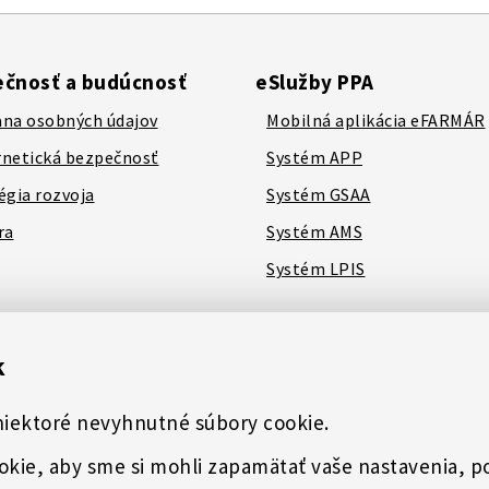
čnosť a budúcnosť
eSlužby PPA
na osobných údajov
Mobilná aplikácia eFARMÁR
netická bezpečnosť
Systém APP
égia rozvoja
Systém GSAA
ra
Systém AMS
Systém LPIS
k
niektoré nevyhnutné súbory cookie.
ebook
Predchádzajúca verzia stránky
ookie, aby sme si mohli zapamätať vaše nastavenia, 