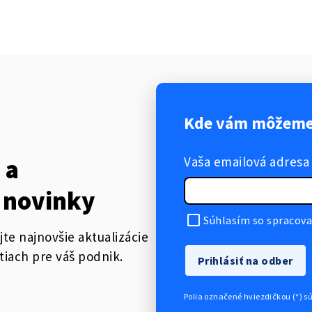
Kde vám môžeme 
Vaša emailová adresa
 a
 novinky
Súhlasím so spracova
jte najnovšie aktualizácie
tiach pre váš podnik.
Prihlásiť na odber
Polia označené hviezdičkou (*) s