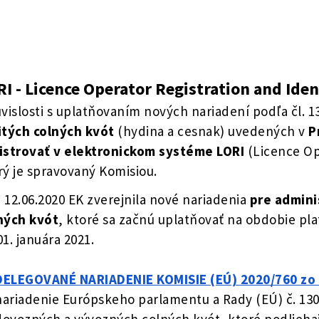
I - Licence Operator Registration and Iden
úvislosti s uplatňovaním nových nariadení podľa čl. 
itých colných kvót
(hydina a cesnak) uvedených v
P
istrovať v elektronickom systéme LORI
(Licence Op
rý je spravovaný Komisiou.
 12.06.2020 EK zverejnila nové nariadenia
pre admin
ných kvót
, ktoré sa začnú uplatňovať na obdobie pla
01. januára 2021.
DELEGOVANÉ NARIADENIE KOMISIE (EÚ) 2020/760 zo 
nariadenie Európskeho parlamentu a Rady (EÚ) č. 1308