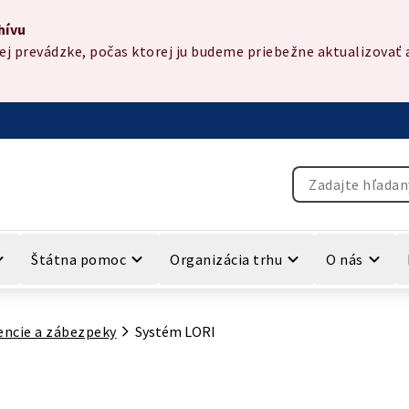
hívu
 prevádzke, počas ktorej ju budeme priebežne aktualizovať a
Vyhľadávanie
Štátna pomoc
Organizácia trhu
O nás
encie a zábezpeky
Systém LORI