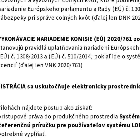
dovozných a vývozných colných kvót, ktoré podliehaj
nariadenie Európskeho parlamentu a Rady (EÚ) č. 1306
zábezpeky pri správe colných kvót (ďalej len DNK 20
VYKONÁVACIE NARIADENIE KOMISIE (EÚ) 2020/761 zo
stanovujú pravidlá uplatňovania nariadení Európskeh
(EÚ) č. 1308/2013 a (EÚ) č. 510/2014, pokiaľ ide o sy
licencií (ďalej len VNK 2020/761)
ISTRÁCIA sa uskutočňuje elektronicky prostrední
rílohách nájdete postup ako získať:
prístupové práva do produkčného prostredia
Systém
Referenčnú príručku pre používateľov systému LO
potrebné vypĺňať.