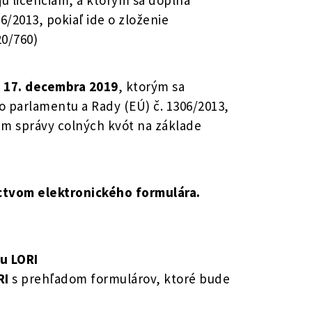
ú licenciám, a ktorým sa dopĺňa
/2013, pokiaľ ide o zloženie
20/760)
 17. decembra 2019
, ktorým sa
o parlamentu a Rady (EÚ) č. 1306/2013,
stém správy colných kvót na základe
ctvom elektronického formulára.
u LORI
RI
s prehľadom formulárov, ktoré bude