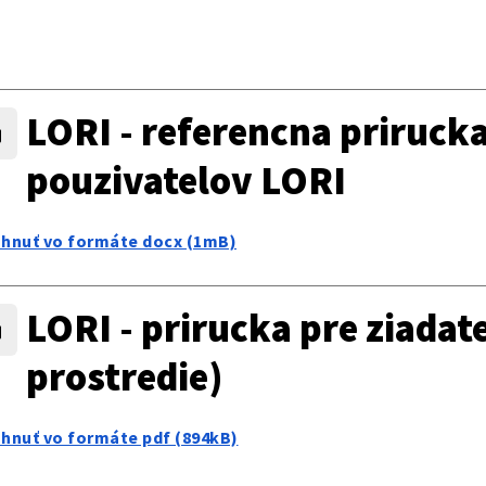
LORI - referencna prirucka
pouzivatelov LORI
ahnuť vo formáte docx (1mB)
LORI - prirucka pre ziada
prostredie)
ahnuť vo formáte pdf (894kB)