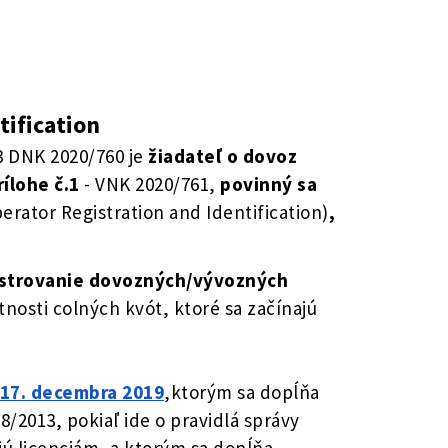
tification
13 DNK 2020/760 je
žiadateľ o dovoz
rílohe č.1
- VNK 2020/761,
povinný sa
erator Registration and Identification)
,
istrovanie dovozných/vývozných
tnosti colných kvót, ktoré sa začínajú
17. decembra 2019
,ktorým sa dopĺňa
/2013, pokiaľ ide o pravidlá správy