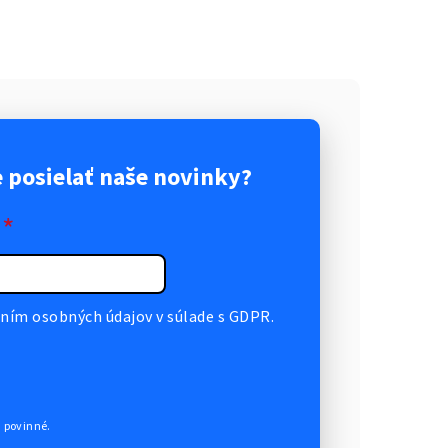
posielať naše novinky?
*
ním osobných údajov v súlade s GDPR.
ú povinné.