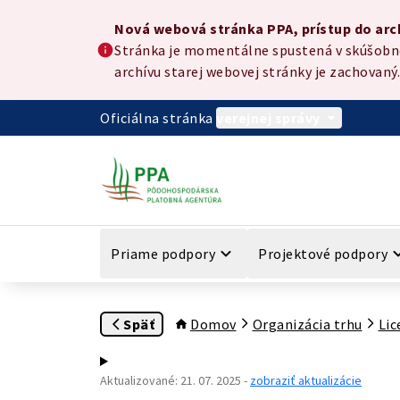
Preskočiť na hlavný obsah
Nová webová stránka PPA, prístup do archívu
Nová webová stránka PPA, prístup do arc
Stránka je momentálne spustená v skúšobnej
archívu starej webovej stránky je zachovaný.
Oficiálna stránka
verejnej správy
Priame podpory
Projektové podpory
Späť
Domov
Organizácia trhu
Lic
Aktualizované
:
21. 07. 2025
-
zobraziť aktualizácie