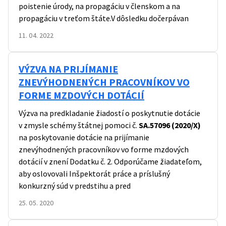
poistenie úrody, na propagáciu v členskom a na
propagáciu v treťom štáte.V dôsledku dočerpávan
11. 04. 2022
VÝZVA NA PRIJÍMANIE
ZNEVÝHODNENÝCH PRACOVNÍKOV VO
FORME MZDOVÝCH DOTÁCIÍ
Výzva na predkladanie žiadostí o poskytnutie dotácie
v zmysle schémy štátnej pomoci č.
SA.57096 (2020/X)
na poskytovanie dotácie na prijímanie
znevýhodnených pracovníkov vo forme mzdových
dotácií v znení Dodatku č. 2. Odporúčame žiadateľom,
aby oslovovali Inšpektorát práce a príslušný
konkurzný súd v predstihu a pred
25. 05. 2020