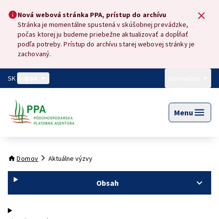
Preskočiť na hlavný obsah
Nová webová stránka PPA, prístup do archívu
Nová webová stránka PPA, prístup do archívu
Stránka je momentálne spustená v skúšobnej prevádzke,
počas ktorej ju budeme priebežne aktualizovať a dopĺňať
podľa potreby. Prístup do archívu starej webovej stránky je
zachovaný.
SK
e-Gov
slovenčina
Menu
Domov
Aktuálne výzvy
Obsah