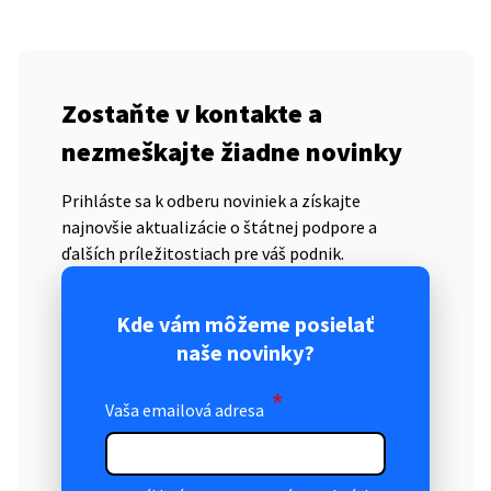
Zostaňte v kontakte a
nezmeškajte žiadne novinky
Prihláste sa k odberu noviniek a získajte
najnovšie aktualizácie o štátnej podpore a
ďalších príležitostiach pre váš podnik.
Kde vám môžeme posielať
naše novinky?
*
Vaša emailová adresa