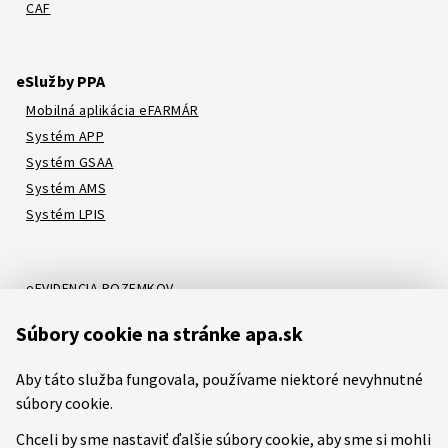
CAF
eSlužby PPA
Mobilná aplikácia eFARMÁR
Systém APP
Systém GSAA
Systém AMS
Systém LPIS
eEVIDENCIA POZEMKOV
Online katalóg
Súbory cookie na stránke apa.sk
Systém LORI
Systém ATIS
Aby táto služba fungovala, používame niektoré nevyhnutné
Systém ITMS
súbory cookie.
Chceli by sme nastaviť ďalšie súbory cookie, aby sme si mohli