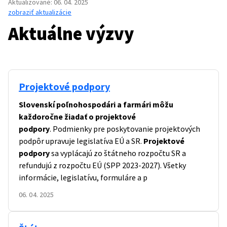
Aktualizované
:
06. 04. 2025
zobraziť aktualizácie
Aktuálne výzvy
Projektové podpory
Slovenskí poľnohospodári a farmári môžu
každoročne žiadať o projektové
podpory
. Podmienky pre poskytovanie projektových
podpôr upravuje legislatíva EÚ a SR.
Projektové
podpory
sa vyplácajú zo štátneho rozpočtu SR a
refundujú z rozpočtu EÚ (SPP 2023-2027). Všetky
informácie, legislatívu, formuláre a p
06. 04. 2025