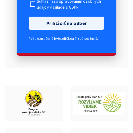
Súhlasím so spracovaním osobných
údajov v súlade s GDPR.
Prihlásiť na odber
Polia označené hviezdičkou (*) sú povinné.