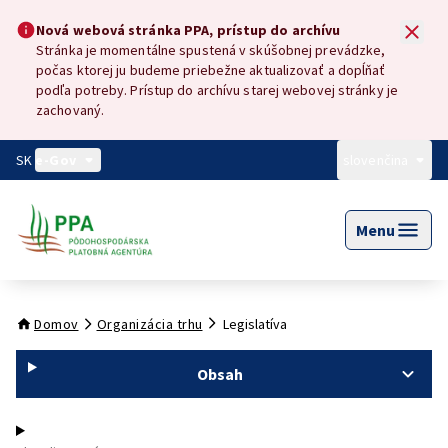
Preskočiť na hlavný obsah
Nová webová stránka PPA, prístup do archívu
Nová webová stránka PPA, prístup do archívu
Stránka je momentálne spustená v skúšobnej prevádzke,
počas ktorej ju budeme priebežne aktualizovať a dopĺňať
podľa potreby. Prístup do archívu starej webovej stránky je
zachovaný.
SK
e-Gov
slovenčina
Menu
Domov
Organizácia trhu
Legislatíva
Obsah