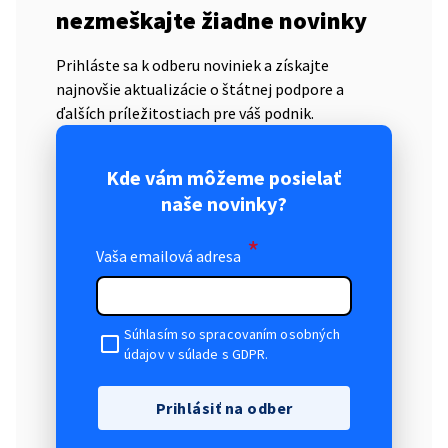
nezmeškajte žiadne novinky
Prihláste sa k odberu noviniek a získajte
najnovšie aktualizácie o štátnej podpore a
ďalších príležitostiach pre váš podnik.
Kde vám môžeme posielať
naše novinky?
*
Vaša emailová adresa
Súhlasím so spracovaním osobných
údajov v súlade s GDPR.
Prihlásiť na odber