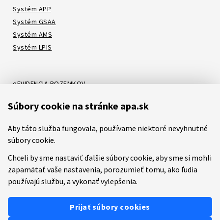
Systém APP
Systém GSAA
Systém AMS
Systém LPIS
eEVIDENCIA POZEMKOV
Online katalóg
Súbory cookie na stránke apa.sk
Systém LORI
Systém ATIS
Aby táto služba fungovala, používame niektoré nevyhnutné
Systém ITMS
súbory cookie.
Chceli by sme nastaviť ďalšie súbory cookie, aby sme si mohli
zapamätať vaše nastavenia, porozumieť tomu, ako ľudia
Etický kódex
Mapa stránok
RSS
Youtube
Facebook
používajú službu, a vykonať vylepšenia.
Predchádzajúca verzia stránky
Prevádzkovateľom služby je
Pôdohospodárska platobná
Prijať súbory cookies
agentúra (PPA)
.