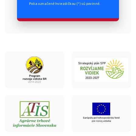
Polia označené hviezdičkou (*) sú povinné.