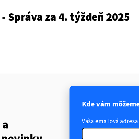
 - Správa za 4. týždeň 2025
Kde vám môžeme 
Vaša emailová adresa
 a
 novinky