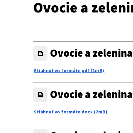
Ovocie a zeleni
Ovocie a zelenina
Stiahnuť vo formáte pdf (1mB)
Ovocie a zelenina
Stiahnuť vo formáte docx (2mB)