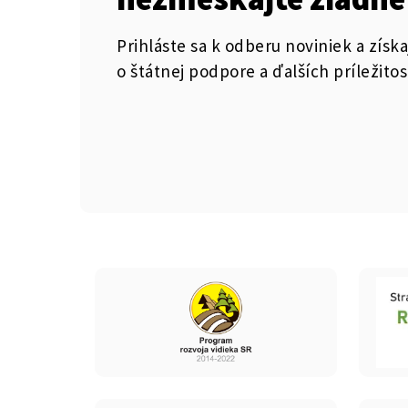
Prihláste sa k odberu noviniek a získa
o štátnej podpore a ďalších príležitos