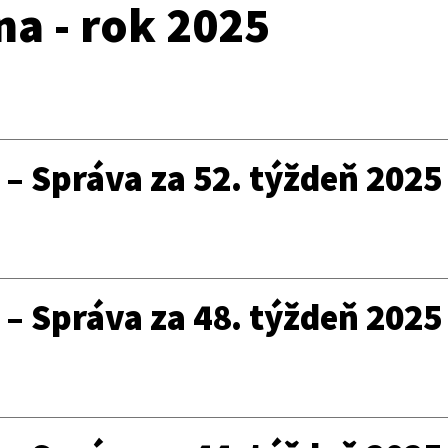
na - rok 2025
 – Správa za 52. týždeň 2025
 – Správa za 48. týždeň 2025