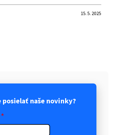
15. 5. 2025
posielať naše novinky?
*