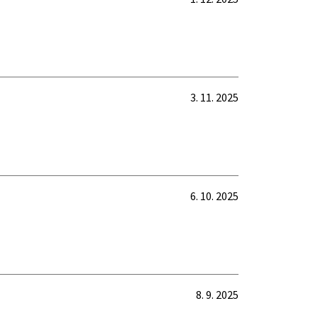
3. 11. 2025
6. 10. 2025
8. 9. 2025