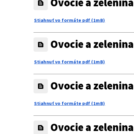
Ovocie a zelenina
Stiahnuť vo formáte pdf (1mB)
Ovocie a zelenina
Stiahnuť vo formáte pdf (1mB)
Ovocie a zelenina
Stiahnuť vo formáte pdf (1mB)
Ovocie a zelenina