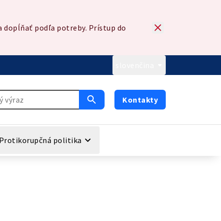
 dopĺňať podľa potreby. Prístup do
slovenčina
Kontakty
Protikorupčná politika