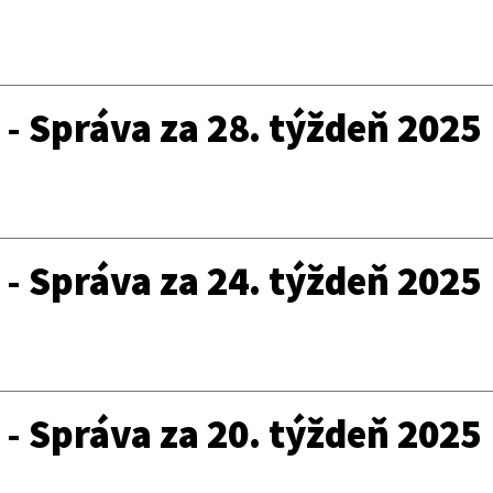
 - Správa za 28. týždeň 2025
 - Správa za 24. týždeň 2025
 - Správa za 20. týždeň 2025