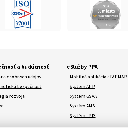
čnosť a budúcnosť
eSlužby PPA
na osobných údajov
Mobilná aplikácia eFARMÁR
netická bezpečnosť
Systém APP
égia rozvoja
Systém GSAA
ra
Systém AMS
Systém LPIS