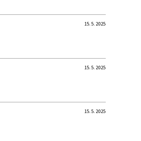
15. 5. 2025
15. 5. 2025
15. 5. 2025