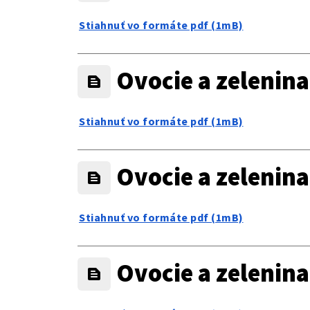
Stiahnuť vo formáte pdf (1mB)
Ovocie a zelenina
Stiahnuť vo formáte pdf (1mB)
Ovocie a zelenina
Stiahnuť vo formáte pdf (1mB)
Ovocie a zelenina