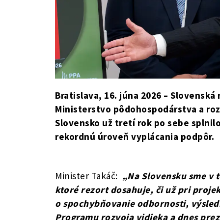
Bratislava, 16. júna 2026 – Slovensk
Ministerstvo pôdohospodárstva a roz
Slovensko už tretí rok po sebe splni
rekordnú úroveň vyplácania podpôr.
Minister Takáč:
„Na Slovensku sme v to
ktoré rezort dosahuje, či už pri proj
o spochybňovanie odbornosti, výsledk
Programu rozvoja vidieka a dnes preze