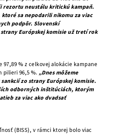
i rezortu neustálu kritickú kampaň.
, ktoré sa nepodarili nikomu za viac
mych podpôr. Slovenskí
 strany Európskej komisie už tretí rok
e 97,89 % z celkovej alokácie kampane
pilieri 96,5 %.
„Dnes môžeme
sankcií zo strany Európskej komisie.
ších odborných inštitúciách, ktorým
atieb za viac ako dvadsať
osť (BISS), v rámci ktorej bolo viac