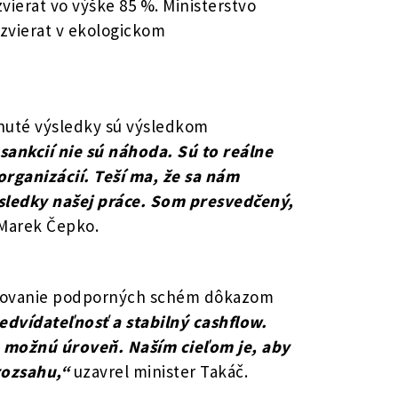
ierat vo výške 85 %. Ministerstvo
 zvierat v ekologickom
hnuté výsledky sú výsledkom
 sankcií nie sú náhoda. Sú to reálne
rganizácií. Teší ma, že sa nám
ýsledky našej práce. Som presvedčený,
 Marek Čepko.
zširovanie podporných schém dôkazom
dvídateľnosť a stabilný cashflow.
 možnú úroveň. Naším cieľom je, aby
rozsahu,“
uzavrel minister Takáč.