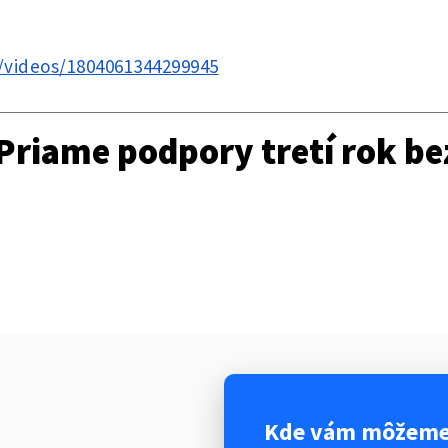
/videos/1804061344299945
riame podpory tretí rok bez
Kde vám môžeme 