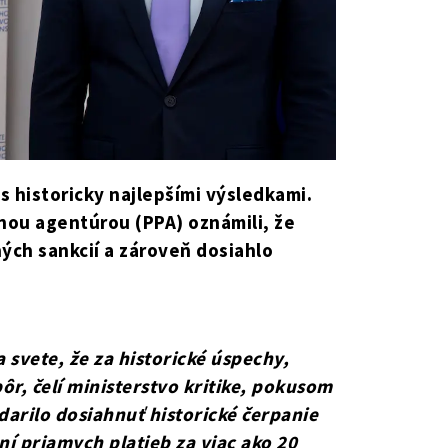
s historicky najlepšími výsledkami.
nou agentúrou (PPA) oznámili, že
ých sankcií a zároveň dosiahlo
 svete, že za historické úspechy,
ôr, čelí ministerstvo kritike, pokusom
arilo dosiahnuť historické čerpanie
í priamych platieb za viac ako 20