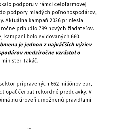
skalo podporu v rámci celofarmovej
j do podpory mladých poľnohospodárov,
ny. Aktuálna kampaň 2026 priniesla
iročne pribudlo 789 nových žiadateľov.
j kampani bolo evidovaných 660
mena je jednou z najväčších výziev
spodárov medziročne vzrástol o
 minister Takáč.
 sektor pripravených 662 miliónov eur,
cť opäť čerpať rekordné preddavky. V
maximálnu úroveň umožnenú pravidlami