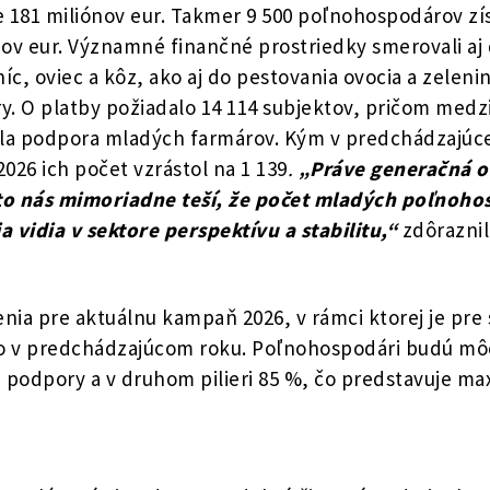
e 181 miliónov eur. Takmer 9 500 poľnohospodárov zí
ov eur. Významné finančné prostriedky smerovali a
c, oviec a kôz, ako aj do pestovania ovocia a zeleni
. O platby požiadalo 14 114 subjektov, pričom medz
la podpora mladých farmárov. Kým v predchádzajúce
26 ich počet vzrástol na 1 139
.
„Práve generačná ob
o nás mimoriadne teší, že počet mladých poľnoho
a vidia v sektore perspektívu a stabilitu,“
zdôraznil
enia pre aktuálnu kampaň 2026, v rámci ktorej je pre
 ako v predchádzajúcom roku. Poľnohospodári budú mô
j podpory a v druhom pilieri 85 %, čo predstavuje 