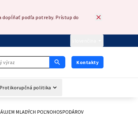
 dopĺňať podľa potreby. Prístup do
slovenčina
Kontakty
Protikorupčná politika
NÝ ZÁUJEM MLADÝCH POĽNOHOSPODÁROV