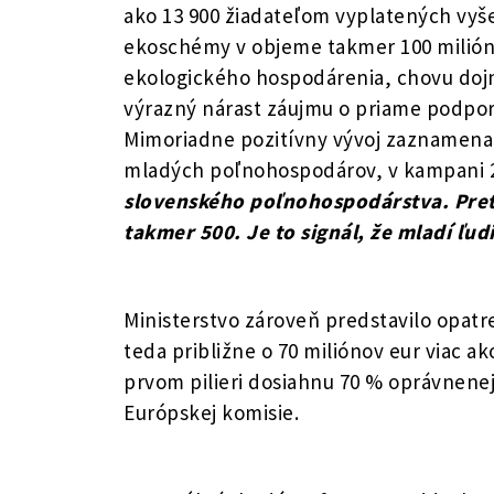
ako 13 900 žiadateľom vyplatených vyš
ekoschémy v objeme takmer 100 milión
ekologického hospodárenia, chovu dojní
výrazný nárast záujmu o priame podpory
Mimoriadne pozitívny vývoj zaznamena
mladých poľnohospodárov, v kampani 20
slovenského poľnohospodárstva. Pret
takmer 500. Je to signál, že mladí ľudi
Ministerstvo zároveň predstavilo opatr
teda približne o 70 miliónov eur viac
prvom pilieri dosiahnu 70 % oprávnene
Európskej komisie.