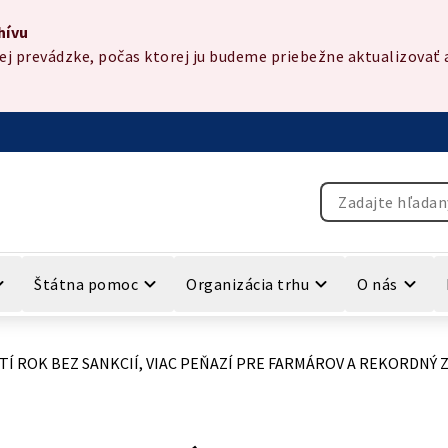
hívu
 prevádzke, počas ktorej ju budeme priebežne aktualizovať a
Vyhľadávanie
Štátna pomoc
Organizácia trhu
O nás
TÍ ROK BEZ SANKCIÍ, VIAC PEŇAZÍ PRE FARMÁROV A REKORD