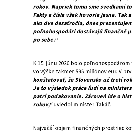
rokov. Napriek tomu sme svedkami toh
Fakty a čísla však hovoria jasne. Tak 
ako dve desaťročia, dnes prezentujem
poľnohospodári dostávajú finančné pros
po sebe.“
K 15. júnu 2026 bolo poľnohospodárom v
vo výške takmer 595 miliónov eur. V prv
konštatovať, že Slovensko už tretí ro
Je to výsledok práce ľudí na minister
patrí poďakovanie. Zároveň ide o hist
rokov,“
uviedol minister Takáč.
Najväčší objem finančných prostriedkov