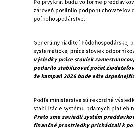
Po prvýkrát budú vo forme preddavkov 
zároveň posilnilo podporu chovateľov d
poľnohospodárstve.
Generálny riaditeľ Pôdohospodárskej p
systematickej práce stoviek odborníko
výsledky práce stoviek zamestnancov, 
podarilo stabilizovať počet žiadateľo
že kampaň 2026 bude ešte úspešnejši
Podľa ministerstva sú rekordné výsled
stabilizácie systému priamych platieb 
Preto sme zaviedli systém preddavko
finančné prostriedky prichádzali k p