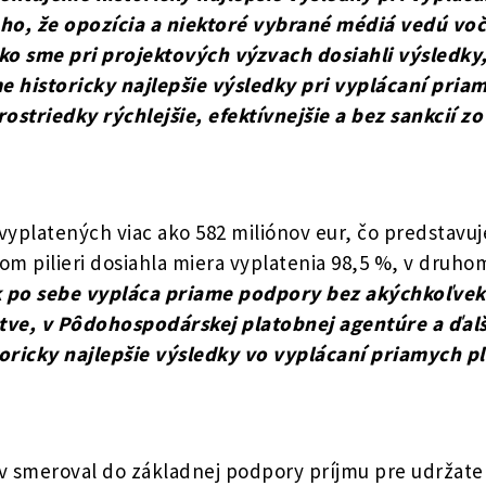
o, že opozícia a niektoré vybrané médiá vedú voč
ako sme pri projektových výzvach dosiahli výsledky
e historicky najlepšie výsledky pri vyplácaní pria
triedky rýchlejšie, efektívnejšie a bez sankcií zo
yplatených viac ako 582 miliónov eur, čo predstavuj
om pilieri dosiahla miera vyplatenia 98,5 %, v druhom 
k po sebe vypláca priame podpory bez akýchkoľvek 
stve, v Pôdohospodárskej platobnej agentúre a ďal
oricky najlepšie výsledky vo vyplácaní priamych pl
 smeroval do základnej podpory príjmu pre udržateľn