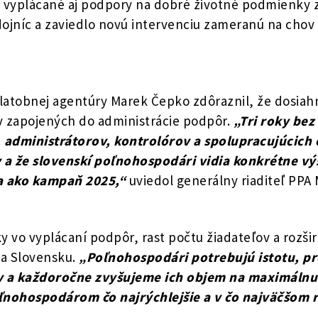
vyplácané aj podpory na dobré životné podmienky zv
ojníc a zaviedlo novú intervenciu zameranú na chov
latobnej agentúry Marek Čepko zdôraznil, že dosia
v zapojených do administrácie podpôr.
„Tri roky bez
administrátorov, kontrolórov a spolupracujúcich o
v a že slovenskí poľnohospodári vidia konkrétne v
a ako kampaň 2025,“
uviedol generálny riaditeľ PPA
ky vo vyplácaní podpôr, rast počtu žiadateľov a ro
na Slovensku.
„Poľnohospodári potrebujú istotu, pre
v a každoročne zvyšujeme ich objem na maximálnu
oľnohospodárom čo najrýchlejšie a v čo najväčšom 