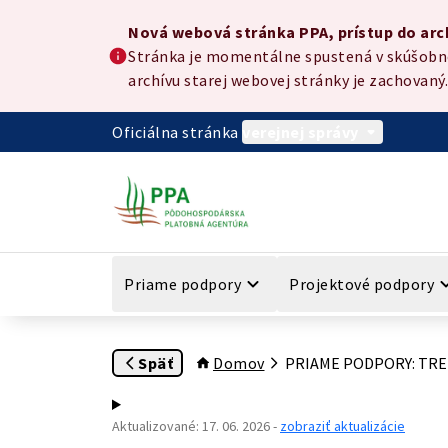
Preskočiť na hlavný obsah
Nová webová stránka PPA, prístup do archívu
Nová webová stránka PPA, prístup do arc
Stránka je momentálne spustená v skúšobnej
archívu starej webovej stránky je zachovaný.
Oficiálna stránka
verejnej správy
Priame podpory
Projektové podpory
Späť
Domov
PRIAME PODPORY: TRE
Aktualizované
:
17. 06. 2026
-
zobraziť aktualizácie