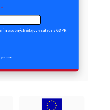
*
ním osobných údajov v súlade s GDPR.
ú povinné.