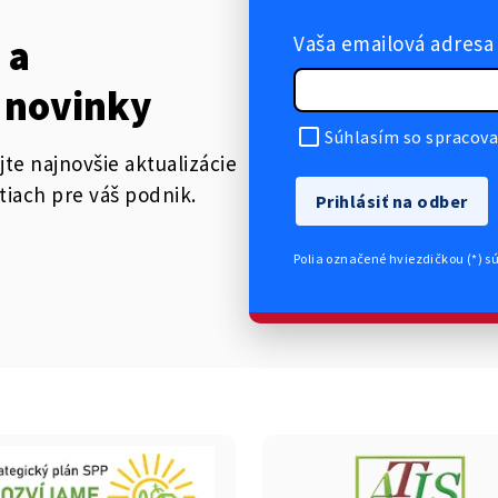
Vaša emailová adresa
 a
 novinky
Súhlasím so spracova
jte najnovšie aktualizácie
tiach pre váš podnik.
Prihlásiť na odber
Polia označené hviezdičkou (*) s