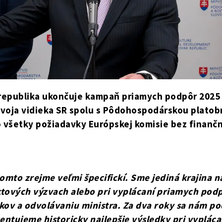
á republika ukončuje kampaň priamych podpôr 2025 
voja vidieka SR spolu s Pôdohospodárskou platob
lo všetky požiadavky Európskej komisie bez finančn
mto zrejme veľmi špecifickí. Sme jediná krajina na
ektových výzvach alebo pri vyplácaní priamych podp
ov a odvolávaniu ministra. Za dva roky sa nám pod
ntujeme historicky najlepšie výsledky pri vyplácan