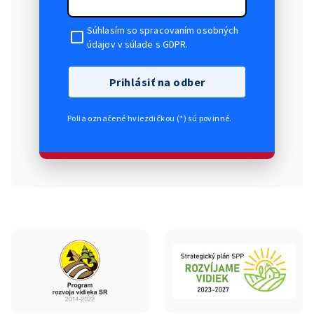
Súhlasím so spracovaním osobných
údajov v súlade s GDPR.
Prihlásiť na odber
Polia označené hviezdičkou (*) sú povinné.