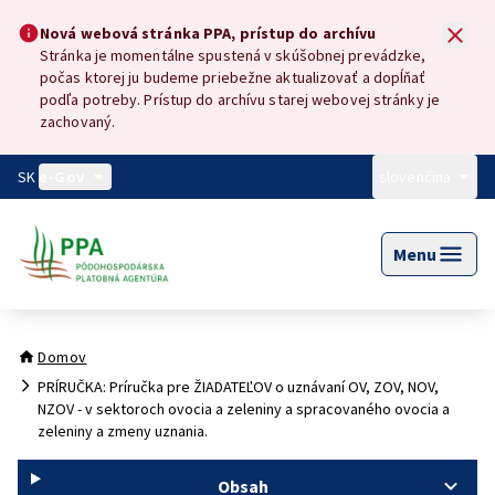
Preskočiť na hlavný obsah
Nová webová stránka PPA, prístup do archívu
Nová webová stránka PPA, prístup do archívu
Stránka je momentálne spustená v skúšobnej prevádzke,
počas ktorej ju budeme priebežne aktualizovať a dopĺňať
podľa potreby. Prístup do archívu starej webovej stránky je
zachovaný.
SK
e-Gov
slovenčina
Menu
Domov
PRÍRUČKA: Príručka pre ŽIADATEĽOV o uznávaní OV, ZOV, NOV,
NZOV - v sektoroch ovocia a zeleniny a spracovaného ovocia a
zeleniny a zmeny uznania.
Obsah