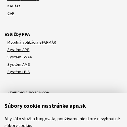
Kariéra
CAF
eSlužby PPA
Mobilná aplikácia eFARMÁR
Systém APP
Systém GSAA
Systém AMS
Systém LPIS
eEVIDENCIA POZEMKOV
Online katalóg
Súbory cookie na stránke apa.sk
Systém LORI
Systém ATIS
Aby táto služba fungovala, používame niektoré nevyhnutné
Systém ITMS
súbory cookie.