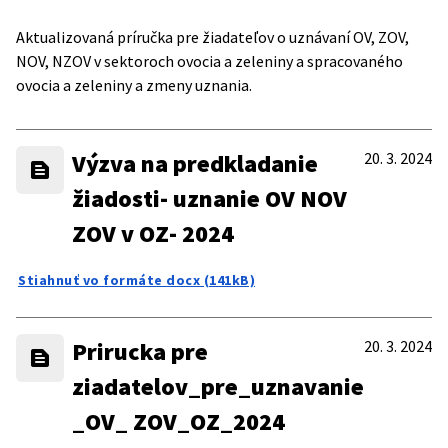
Aktualizovaná príručka pre žiadateľov o uznávaní OV, ZOV,
NOV, NZOV v sektoroch ovocia a zeleniny a spracovaného
ovocia a zeleniny a zmeny uznania.
Výzva na predkladanie
20. 3. 2024
žiadosti- uznanie OV NOV
ZOV v OZ- 2024
Stiahnuť vo formáte docx (141kB)
Prirucka pre
20. 3. 2024
ziadatelov_pre_uznavanie
_OV_ ZOV_OZ_2024