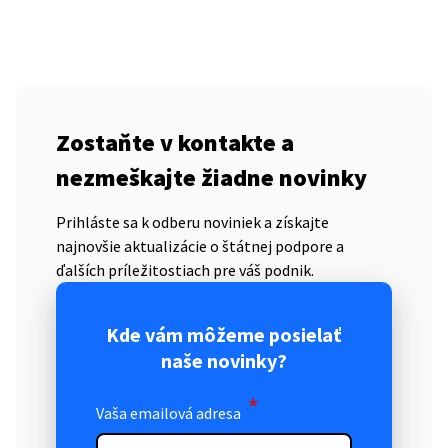
Zostaňte v kontakte a
nezmeškajte žiadne novinky
Prihláste sa k odberu noviniek a získajte
najnovšie aktualizácie o štátnej podpore a
ďalších príležitostiach pre váš podnik.
Kde vám môžeme posielať
naše novinky?
*
Vaša emailová adresa