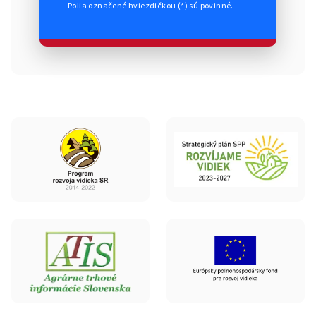
Polia označené hviezdičkou (*) sú povinné.