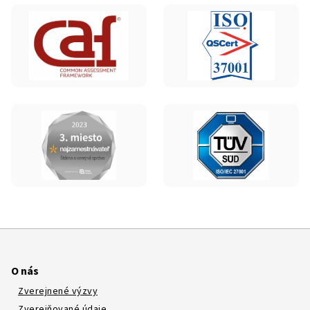
O nás
Zverejnené výzvy
Zverejňované údaje