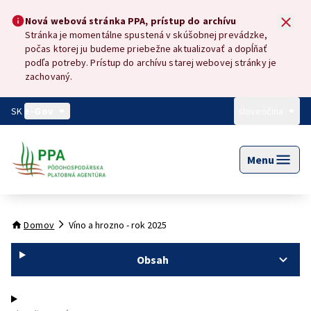
Preskočiť na hlavný obsah
Nová webová stránka PPA, prístup do archívu
Nová webová stránka PPA, prístup do archívu
Stránka je momentálne spustená v skúšobnej prevádzke,
počas ktorej ju budeme priebežne aktualizovať a dopĺňať
podľa potreby. Prístup do archívu starej webovej stránky je
zachovaný.
SK
e-Gov
slovenčina
Menu
Domov
Víno a hrozno - rok 2025
Obsah