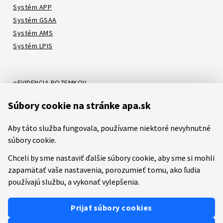
Systém APP
Systém GSAA
Systém AMS
Systém LPIS
eEVIDENCIA POZEMKOV
Online katalóg
Súbory cookie na stránke apa.sk
Systém LORI
Systém ATIS
Aby táto služba fungovala, používame niektoré nevyhnutné
Systém ITMS
súbory cookie.
Chceli by sme nastaviť ďalšie súbory cookie, aby sme si mohli
zapamätať vaše nastavenia, porozumieť tomu, ako ľudia
Etický kódex
Mapa stránok
RSS
Youtube
Facebook
používajú službu, a vykonať vylepšenia.
Predchádzajúca verzia stránky
Prevádzkovateľom služby je
Pôdohospodárska platobná
Prijať súbory cookies
agentúra (PPA)
.