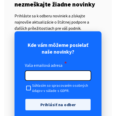
nezmeškajte žiadne novinky
Prihláste sa k odberu noviniek a získajte
najnovšie aktualizácie o štátnej podpore a
ďalších príležitostiach pre váš podnik.
Kde vám môžeme posielať
naše novinky?
*
Vaša emailová adresa
Súhlasím so spracovaním osobných
údajov v súlade s GDPR.
Prihlásiť na odber