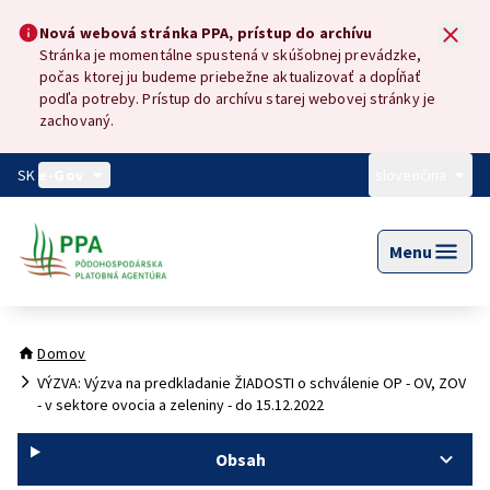
Preskočiť na hlavný obsah
Nová webová stránka PPA, prístup do archívu
Nová webová stránka PPA, prístup do archívu
Stránka je momentálne spustená v skúšobnej prevádzke,
počas ktorej ju budeme priebežne aktualizovať a dopĺňať
podľa potreby. Prístup do archívu starej webovej stránky je
zachovaný.
SK
e-Gov
slovenčina
Menu
Domov
VÝZVA: Výzva na predkladanie ŽIADOSTI o schválenie OP - OV, ZOV
- v sektore ovocia a zeleniny - do 15.12.2022
Obsah