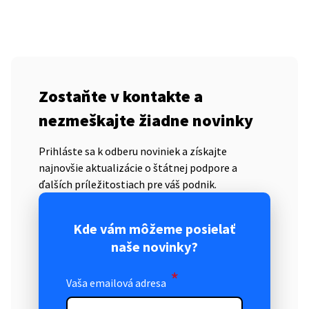
Zostaňte v kontakte a
nezmeškajte žiadne novinky
Prihláste sa k odberu noviniek a získajte
najnovšie aktualizácie o štátnej podpore a
ďalších príležitostiach pre váš podnik.
Kde vám môžeme posielať
naše novinky?
*
Vaša emailová adresa