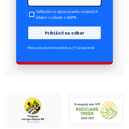
Súhlasím so spracovaním osobných
údajov v súlade s GDPR.
Prihlásiť na odber
Polia označené hviezdičkou (*) sú povinné.