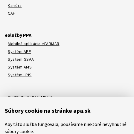
Kariéra
CAF
eSlužby PPA
Mobilná aplikácia eFARMÁR
Systém APP
Systém GSAA
Systém AMS
Systém LPIS
eEVIDENCIA POZEMKOV
Online katalóg
Súbory cookie na stránke apa.sk
Systém LORI
Systém ATIS
Aby táto služba fungovala, používame niektoré nevyhnutné
Systém ITMS
súbory cookie.