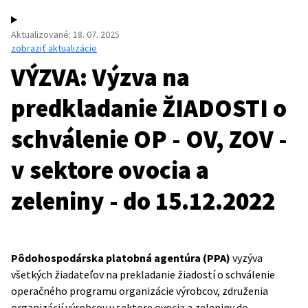
Aktualizované
:
18. 07. 2025
zobraziť aktualizácie
VÝZVA: Výzva na
predkladanie ŽIADOSTI o
schválenie OP - OV, ZOV -
v sektore ovocia a
zeleniny - do 15.12.2022
Pôdohospodárska platobná agentúra (PPA)
vyzýva
všetkých žiadateľov na prekladanie žiadostí o schválenie
operačného programu organizácie výrobcov, združenia
organizácií výrobcov v sektore ovocia a zeleniny do