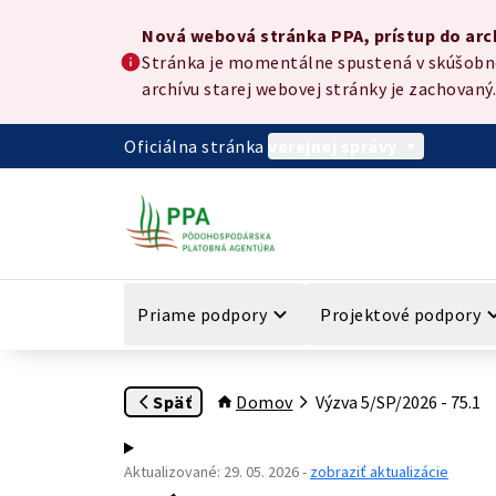
Preskočiť na hlavný obsah
Nová webová stránka PPA, prístup do archívu
Nová webová stránka PPA, prístup do arc
Stránka je momentálne spustená v skúšobnej
archívu starej webovej stránky je zachovaný.
Oficiálna stránka
verejnej správy
Priame podpory
Projektové podpory
Späť
Domov
Výzva 5/SP/2026 - 75.1
Aktualizované
:
29. 05. 2026
-
zobraziť aktualizácie