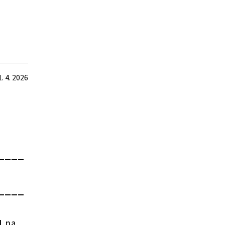
1. 4. 2026
____
____
1
na