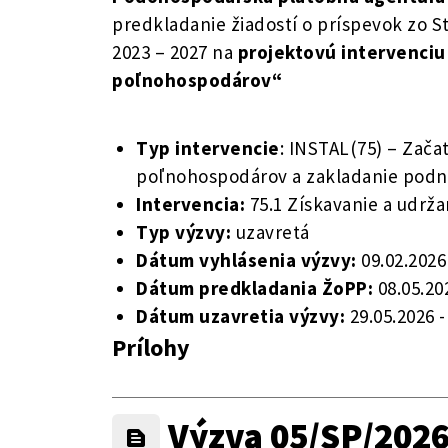
predkladanie žiadostí o príspevok zo S
2023 – 2027 na
projektovú intervenciu
poľnohospodárov“
Typ intervencie
: INSTAL(75) – Zač
poľnohospodárov a zakladanie podni
Intervencia:
75.1 Získavanie a udr
Typ výzvy:
uzavretá
Dátum vyhlásenia výzvy:
09.02.2026
Dátum predkladania ŽoPP:
08.05.20
Dátum uzavretia výzvy:
29.05.2026
Prílohy
Výzva 05/SP/2026