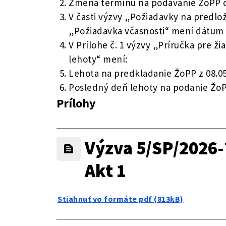
Zmena termínu na podávanie ŽoPP od
V časti výzvy „Požiadavky na predlo
„Požiadavka včasnosti“ mení dátum 
V Prílohe č. 1 výzvy „Príručka pre žia
lehoty“ mení:
Lehota na predkladanie ŽoPP z 08.05.
Posledný deň lehoty na podanie ŽoPP
Prílohy
Výzva 5/SP/2026-
Akt 1
Stiahnuť vo formáte pdf (813kB)