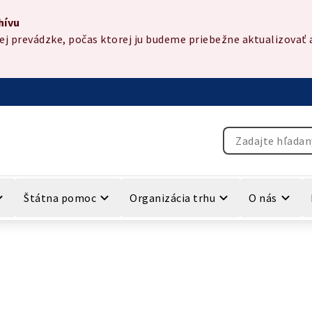
hívu
 prevádzke, počas ktorej ju budeme priebežne aktualizovať a
Vyhľadávanie
Štátna pomoc
Organizácia trhu
O nás