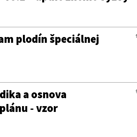
nam plodín špeciálnej
odika a osnova
plánu - vzor