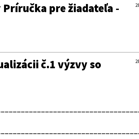
 Príručka pre žiadateľa -
2
lizácii č.1 výzvy so
2
___________________________________
___________________________________