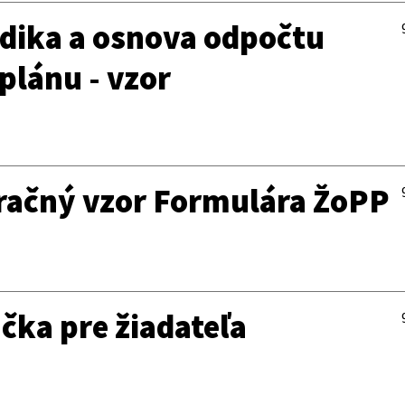
odika a osnova odpočtu
plánu - vzor
stračný vzor Formulára ŽoPP
učka pre žiadateľa