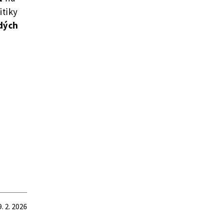
itiky
adých
9. 2. 2026