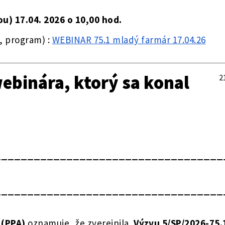
u) 17.04. 2026 o 10,00 hod.
, program) :
WEBINAR 75.1 mladý farmár 17.04.26
binára, ktorý sa konal
2
___________________________________
___________________________________
 (PPA)
oznamuje, že zverejnila
Výzvu 5/SP/2026-75.