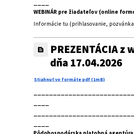
____
WEBINÁR pre žiadateľov (online formo
Informácie tu (prihlasovanie, pozvánka
PREZENTÁCIA z we
dňa 17.04.2026
Stiahnuť vo formáte pdf (1mB)
_________________________
____
_________________________
____
Pôdohospodárska platobná agentúra