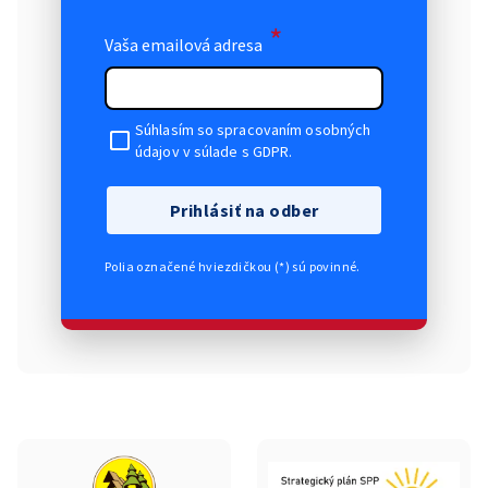
*
Vaša emailová adresa
Súhlasím so spracovaním osobných
údajov v súlade s GDPR.
Prihlásiť na odber
Polia označené hviezdičkou (*) sú povinné.