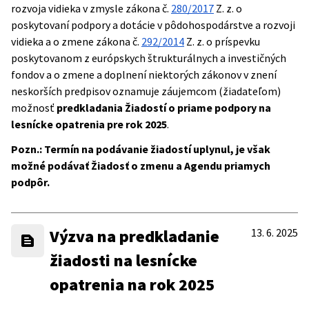
rozvoja vidieka v zmysle zákona č.
280/2017
Z. z. o
poskytovaní podpory a dotácie v pôdohospodárstve a rozvoji
vidieka a o zmene zákona č.
292/2014
Z. z. o príspevku
poskytovanom z európskych štrukturálnych a investičných
fondov a o zmene a doplnení niektorých zákonov v znení
neskorších predpisov oznamuje záujemcom (žiadateľom)
možnosť
predkladania Žiadostí o priame podpory na
lesnícke opatrenia pre rok 2025
.
Pozn.: Termín na podávanie žiadostí uplynul, je však
možné podávať Žiadosť o zmenu a Agendu priamych
podpôr.
Výzva na predkladanie
13. 6. 2025
žiadosti na lesnícke
opatrenia na rok 2025