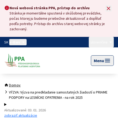
Preskočiť na hlavný obsah
Nová webová stránka PPA, prístup do archívu
Nová webová stránka PPA, prístup do archívu
Stránka je momentálne spustená v skúšobnej prevádzke,
počas ktorej ju budeme priebežne aktualizovať a dopĺňať
podľa potreby. Prístup do archívu starej webovej stránky je
zachovaný.
SK
e-Gov
slovenčina
Menu
Domov
VÝZVA: Výzva na predkladanie samostatných žiadostí o PRIAME
PODPORY na LESNÍCKE OPATRENIA - na rok 2025
Aktualizované
:
03. 01. 2026
zobraziť aktualizácie