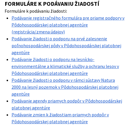
FORMULÁRE K PODÁVANIU ŽIADOSTÍ
Formuláre k podávaniu žiadosti:
Podávanie registračného formulára pre priame podpory v
Pôdohospodárskej platobnej agentúre
(registrácia/zmena údajov)
Podávanie žiadosti o podporu na prvé zalesnenie
poľnohospodárskej pôdy v Pôdohospodárskej platobnej
agentúre
Podávanie žiadosti o podporu na lesnícko-
environmentálne a klimatické služby a ochranu lesov v
Pôdohospodárskej platobnej agentúre
Podávanie žiadosti o podporu v rámci sústavy Natura
2000 na lesný pozemok v Pôdohospodárskej platobnej
agentúre
Podávanie agendy priamych podpôr v Pôdohospodárskej
platobnej agentúre
Podávanie zmien k žiadostiam priamych podpôr v
Pôdohospodárskej platobnej agentúre