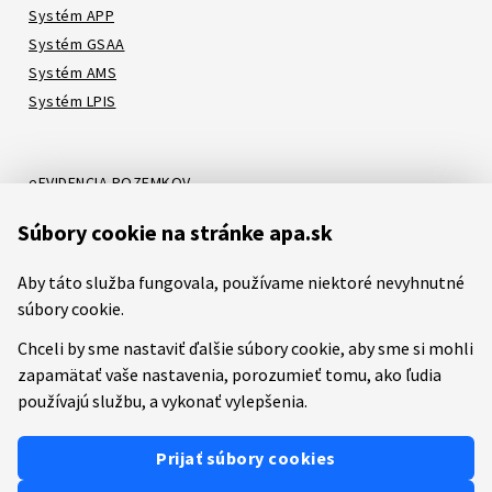
Systém APP
Systém GSAA
Systém AMS
Systém LPIS
eEVIDENCIA POZEMKOV
Online katalóg
Súbory cookie na stránke apa.sk
Systém LORI
Systém ATIS
Aby táto služba fungovala, používame niektoré nevyhnutné
Systém ITMS
súbory cookie.
Chceli by sme nastaviť ďalšie súbory cookie, aby sme si mohli
zapamätať vaše nastavenia, porozumieť tomu, ako ľudia
Etický kódex
Mapa stránok
RSS
Youtube
Facebook
používajú službu, a vykonať vylepšenia.
Predchádzajúca verzia stránky
Prevádzkovateľom služby je
Pôdohospodárska platobná
Prijať súbory cookies
agentúra (PPA)
.