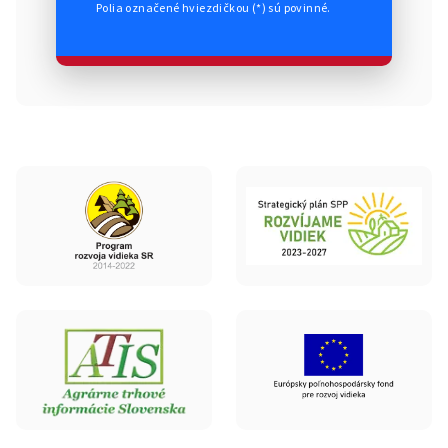
Polia označené hviezdičkou (*) sú povinné.