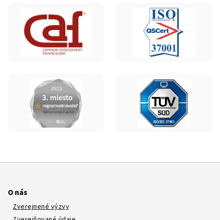
O nás
Zverejnené výzvy
Zverejňované údaje