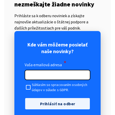
nezmeškajte žiadne novinky
Prihláste sa k odberu noviniek a získajte
najnovšie aktualizácie o štátnej podpore a
ďalších príležitostiach pre váš podnik.
Kde vám môžeme posielať
naše novinky?
*
Vaša emailová adresa
Súhlasím so spracovaním osobných
údajov v súlade s GDPR.
Prihlásiť na odber