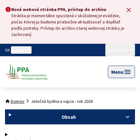
Preskočiť na hlavný obsah
Nová webová stránka PPA, prístup do archívu
Nová webová stránka PPA, prístup do archívu
Stránka je momentálne spustená v skúšobnej prevádzke,
počas ktorej ju budeme priebežne aktualizovať a dopĺňať
podľa potreby. Prístup do archívu starej webovej stránky je
zachovaný.
SK
e-Gov
slovenčina
Menu
Domov
Jatočná hydina a vajcia - rok 2026
Obsah