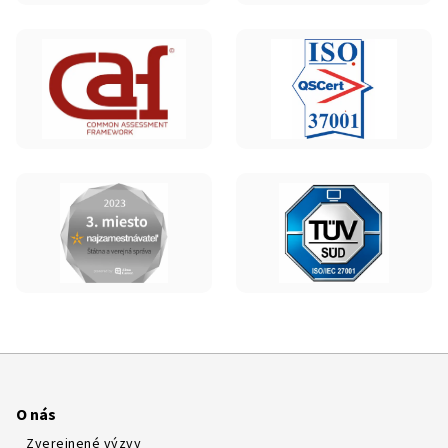
O nás
Zverejnené výzvy