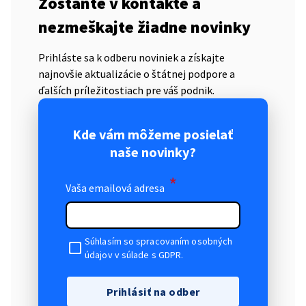
Zostaňte v kontakte a
nezmeškajte žiadne novinky
Prihláste sa k odberu noviniek a získajte
najnovšie aktualizácie o štátnej podpore a
ďalších príležitostiach pre váš podnik.
Kde vám môžeme posielať
naše novinky?
*
Vaša emailová adresa
Súhlasím so spracovaním osobných
údajov v súlade s GDPR.
Prihlásiť na odber