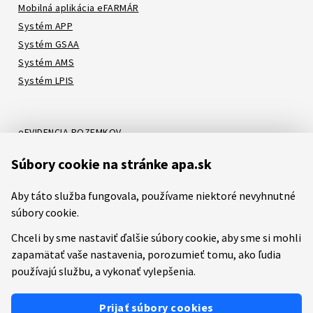
Mobilná aplikácia eFARMÁR
Systém APP
Systém GSAA
Systém AMS
Systém LPIS
eEVIDENCIA POZEMKOV
Online katalóg
Súbory cookie na stránke apa.sk
Systém LORI
Systém ATIS
Aby táto služba fungovala, používame niektoré nevyhnutné
Systém ITMS
súbory cookie.
Chceli by sme nastaviť ďalšie súbory cookie, aby sme si mohli
zapamätať vaše nastavenia, porozumieť tomu, ako ľudia
Etický kódex
Mapa stránok
RSS
Youtube
Facebook
používajú službu, a vykonať vylepšenia.
Predchádzajúca verzia stránky
Prevádzkovateľom služby je
Pôdohospodárska platobná
Prijať súbory cookies